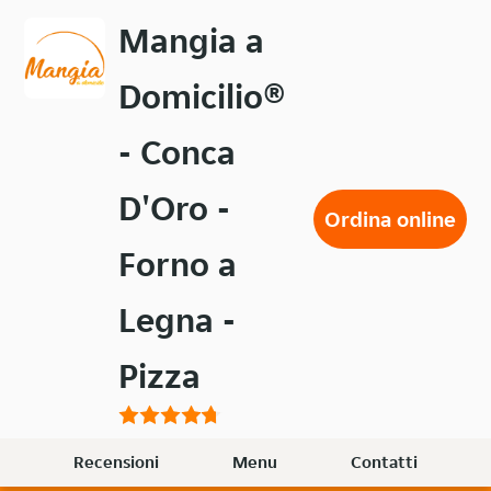
Passa
Mangia a
al
contenuto
Domicilio®
principale
- Conca
D'Oro -
Ordina online
Forno a
Legna -
Pizza
Recensioni
Menu
Contatti